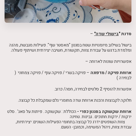
סדנת "
בישולי שדה"
–
בישול בשילוב מיומנויות שטח בסגנון "מאסטר שף". פעילות מגבשת, מהנה
ומלמדת בדגש על עבודת צוות, תקשורת, חשיבה יצירתית ושיתוף פעולה.
אפשרויות שונות לארוחה –
ארוחת פויקה / מדפונה
– פויקה בשרי / פויקה עוף / פויקה צמחוני (
לבחירה )
אפשרות להוסיף 2 סלטים לבחירה, חסה/ כרוב.
חלוקה לקבוצות והכנת ארוחת שדה מחומרי גלם שמקבלת כל קבוצה.
ארוחת שקשוקה בסגנון כפרי -
הכוללת : שקשוקה . פיתות על סאג' . סלט
ירקות / ירקות חתוכים . גבינות .טחינה
צוות השופטים ידרג כל קבוצה בתחומי הפעילות השונים: יצירתיות,
עבודת צוות, ניהול המשימה, וכמובן- הטעם.