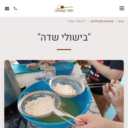
בית
סדנאות ופעילויות
"בישולי שדה"
"בישולי שדה"